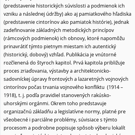
(predstavenie historických súvislosti a podmienok ich
vzniku a následnej údržby) ako aj pamiatkového hľadiska
(predstavenie cintorínov ako pamiatok histórie), jednak
zadefinovanie základných metodických princípov
(rámcových podmienok) ich obnovy, ktoré napomôžu
prinavrátiť týmto pietnym miestam ich autentický
(historický, dobový) vzhľad. Publikácia je vnútorné
rozčlenená do štyroch kapitol. Prvá kapitola približuje
proces zriaďovania, výstavby a architektonicko-
sadovníckej úpravy frontových a lazaretných vojnových
cintorínov počas trvania vojnového konfliktu (1914 –
1918), t. j. podľa pravidiel stanovených rakúsko-
uhorskými orgánmi. Okrem toho predstavuje
organizačnú základňu a legislatívne normy, platné pre
všeobecné i parciálne problémy, súvisiace s týmto
procesom a podrobne popisuje spôsob výberu lokalít