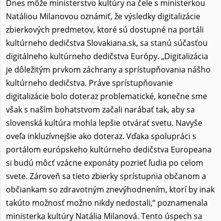
Dnes môže ministerstvo kultúry na čele s ministerkou
Natáliou Milanovou oznámiť, že výsledky digitalizácie
zbierkových predmetov, ktoré sú dostupné na portáli
kultúrneho dedičstva Slovakiana.sk, sa stanú súčasťou
digitálneho kultúrneho dedičstva Európy. „Digitalizácia
je dôležitým prvkom záchrany a sprístupňovania nášho
kultúrneho dedičstva. Práve sprístupňovanie
digitalizácie bolo doteraz problematické, konečne sme
však s naším bohatstvom začali narábať tak, aby sa
slovenská kultúra mohla lepšie otvárať svetu. Navyše
oveľa inkluzívnejšie ako doteraz. Vďaka spolupráci s
portálom európskeho kultúrneho dedičstva Europeana
si budú môcť vzácne exponáty pozrieť ľudia po celom
svete. Zároveň sa tieto zbierky sprístupnia občanom a
občiankam so zdravotným znevýhodnením, ktorí by inak
takúto možnosť možno nikdy nedostali,“ poznamenala
ministerka kultúry Natália Milanová. Tento úspech sa