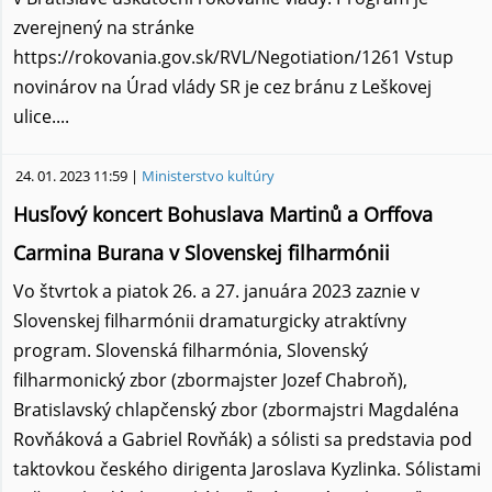
zverejnený na stránke
https://rokovania.gov.sk/RVL/Negotiation/1261 Vstup
novinárov na Úrad vlády SR je cez bránu z Leškovej
ulice....
24. 01. 2023 11:59 |
Ministerstvo kultúry
Husľový koncert Bohuslava Martinů a Orffova
Carmina Burana v Slovenskej filharmónii
Vo štvrtok a piatok 26. a 27. januára 2023 zaznie v
Slovenskej filharmónii dramaturgicky atraktívny
program. Slovenská filharmónia, Slovenský
filharmonický zbor (zbormajster Jozef Chabroň),
Bratislavský chlapčenský zbor (zbormajstri Magdaléna
Rovňáková a Gabriel Rovňák) a sólisti sa predstavia pod
taktovkou českého dirigenta Jaroslava Kyzlinka. Sólistami