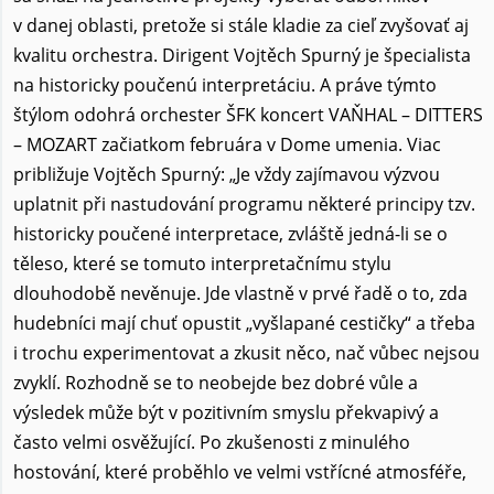
v danej oblasti, pretože si stále kladie za cieľ zvyšovať aj
kvalitu orchestra. Dirigent Vojtěch Spurný je špecialista
na historicky poučenú interpretáciu. A práve týmto
štýlom odohrá orchester ŠFK koncert VAŇHAL – DITTERS
– MOZART začiatkom februára v Dome umenia. Viac
približuje Vojtěch Spurný: „Je vždy zajímavou výzvou
uplatnit při nastudování programu některé principy tzv.
historicky poučené interpretace, zvláště jedná-li se o
těleso, které se tomuto interpretačnímu stylu
dlouhodobě nevěnuje. Jde vlastně v prvé řadě o to, zda
hudebníci mají chuť opustit „vyšlapané cestičky“ a třeba
i trochu experimentovat a zkusit něco, nač vůbec nejsou
zvyklí. Rozhodně se to neobejde bez dobré vůle a
výsledek může být v pozitivním smyslu překvapivý a
často velmi osvěžující. Po zkušenosti z minulého
hostování, které proběhlo ve velmi vstřícné atmosféře,