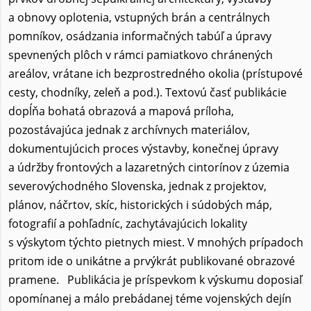
a obnovy oplotenia, vstupných brán a centrálnych
pomníkov, osádzania informačných tabúľ a úpravy
spevnených plôch v rámci pamiatkovo chránených
areálov, vrátane ich bezprostredného okolia (prístupové
cesty, chodníky, zeleň a pod.). Textovú časť publikácie
dopĺňa bohatá obrazová a mapová príloha,
pozostávajúca jednak z archívnych materiálov,
dokumentujúcich proces výstavby, konečnej úpravy
a údržby frontových a lazaretných cintorínov z územia
severovýchodného Slovenska, jednak z projektov,
plánov, náčrtov, skíc, historických i súdobých máp,
fotografií a pohľadníc, zachytávajúcich lokality
s výskytom týchto pietnych miest. V mnohých prípadoch
pritom ide o unikátne a prvýkrát publikované obrazové
pramene. Publikácia je príspevkom k výskumu doposiaľ
opomínanej a málo prebádanej téme vojenských dejín