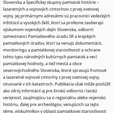
Slovenska a špecifickej skupiny pamiatok histórie –
lazaretných a vojnových cintorínov z prvej svetovej
vojny. Jej primárnymi adresátmi sú pracovníci vedeckých
inštitúcií a vysokých škôl, ktorí sa profesne zaoberajú
výskumom vojenských dejín Slovenska, odborní
zamestnanci Pamiatkového úradu SR a krajských
pamiatkových úradov, ktorí sa venujú dokumentácii,
monitoringu a pamiatkovej starostlivosti a ochrane
tohto typu národných kultúrnych pamiatok a vecí
pamiatkovej hodnoty, a tiež mestá a obce
severovýchodného Slovenska, ktoré spravujú frontové
a lazaretné vojnové cintoríny z prvej svetovej vojny,
situované v ich katastroch. Publikácia však môže poslúžiť
ako zdroj informácií aj pre širokú odbornú i laickú
verejnosť, zaujímajúcu sa o regionálnu alebo vojenskú
históriu, ďalej pre archeológov, venujúcich sa tejto
téme, výskumníkov v oblasti pamiatkovej starostlivosti