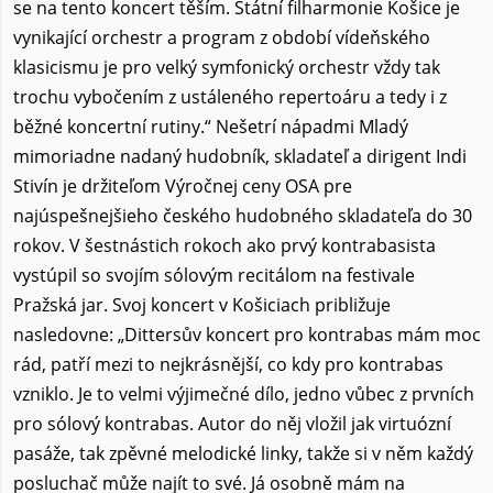
se na tento koncert těším. Státní filharmonie Košice je
vynikající orchestr a program z období vídeňského
klasicismu je pro velký symfonický orchestr vždy tak
trochu vybočením z ustáleného repertoáru a tedy i z
běžné koncertní rutiny.“ Nešetrí nápadmi Mladý
mimoriadne nadaný hudobník, skladateľ a dirigent Indi
Stivín je držiteľom Výročnej ceny OSA pre
najúspešnejšieho českého hudobného skladateľa do 30
rokov. V šestnástich rokoch ako prvý kontrabasista
vystúpil so svojím sólovým recitálom na festivale
Pražská jar. Svoj koncert v Košiciach približuje
nasledovne: „Dittersův koncert pro kontrabas mám moc
rád, patří mezi to nejkrásnější, co kdy pro kontrabas
vzniklo. Je to velmi výjimečné dílo, jedno vůbec z prvních
pro sólový kontrabas. Autor do něj vložil jak virtuózní
pasáže, tak zpěvné melodické linky, takže si v něm každý
posluchač může najít to své. Já osobně mám na