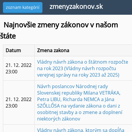
zmenyzakonov.sk
zoznam kategórií
Najnovšie zmeny zákonov v našom
Všechny kanály
štáte
Európska únia
Datum
Zmena zakona
Digitálna ekonomika a spoločnosť
Vládny návrh zákona o štátnom rozpočte
Európska komisia
21. 12. 2022
na rok 2023 (Vládny návrh rozpočtu
23:00
verejnej správy na roky 2023 až 2025)
Poľnohospodárstvo a rozvoj vidieka
Návrh poslancov Národnej rady
Rozpočet
Slovenskej republiky Milana VETRÁKA,
21. 12. 2022
Petra LIBU, Richarda NEMCA a Jána
Štátna pomoc
23:00
SZŐLLŐSA na vydanie zákona o dani z
osobitnej stavby a o zmene a doplnení
Informačné portály
niektorých zákonov
Národná rada
Vládny návrh zákona, ktorým sa dopĺňa