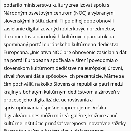
podarilo ministerstvu kultúry zrealizovať spolu s
Národným osvetovým centrom (NOC) a vybranými
slovenskými inštitúciami. Tí po dlhej dobe obnovili
zasielanie digitalizovaných zbierkových predmetov,
dokumentov a národných kultúrnych pamiatok na
spomínaný portál európskeho kultúrneho dedičstva
Europeana. „Iniciatíva NOC pre obnovenie zasielania dát
na portál Europeana spočívala v šírení povedomia o
slovenskom kultúrnom dedičstve na európskej úrovni,
skvalitňovaní dát a spôsobov ich prezentácie. Máme sa
čím pochváliť, nakoľko Slovenská republika patrí medzi
krajiny s bohatým kultúrnym dedičstvom a zároveň v
procese jeho digitalizácie, uchovávania a
sprístupňovania úspešne napredujeme. Vďaka
digitalizácii dnes môžu múzeá, galérie, knižnice a iné
kultúrne inštitúcie prinášať verejnosti inovatívne zážitky