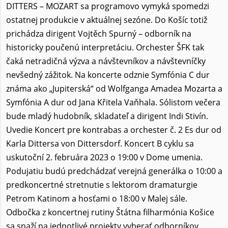
DITTERS – MOZART sa programovo vymyká spomedzi
ostatnej produkcie v aktuálnej sezóne. Do Košíc totiž
prichádza dirigent Vojtěch Spurný – odborník na
historicky poučenú interpretáciu. Orchester ŠFK tak
čaká netradičná výzva a návštevníkov a návštevníčky
nevšedný zážitok. Na koncerte odznie Symfónia C dur
známa ako „Jupiterská“ od Wolfganga Amadea Mozarta a
Symfónia A dur od Jana Křitela Vaňhala. Sólistom večera
bude mladý hudobník, skladateľ a dirigent Indi Stivín.
Uvedie Koncert pre kontrabas a orchester č. 2 Es dur od
Karla Dittersa von Dittersdorf. Koncert B cyklu sa
uskutoční 2. februára 2023 o 19:00 v Dome umenia.
Podujatiu budú predchádzať verejná generálka o 10:00 a
predkoncertné stretnutie s lektorom dramaturgie
Petrom Katinom a hosťami o 18:00 v Malej sále.
Odbočka z koncertnej rutiny Štátna filharmónia Košice
sa snaží na jednotlivé projekty vyberať odborníkov