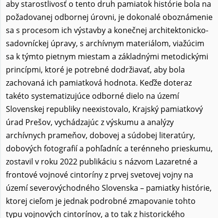
aby starostlivosť o tento druh pamiatok histórie bola na
požadovanej odbornej úrovni, je dokonalé oboznámenie
sa s procesom ich výstavby a konečnej architektonicko-
sadovníckej úpravy, s archívnym materiálom, viažúcim
sa k týmto pietnym miestam a základnými metodickými
princípmi, ktoré je potrebné dodržiavať, aby bola
zachovaná ich pamiatková hodnota. Keďže doteraz
takéto systematizujúce odborné dielo na území
Slovenskej republiky neexistovalo, Krajský pamiatkový
úrad Prešov, vychádzajúc z výskumu a analýzy
archívnych prameňov, dobovej a súdobej literatúry,
dobových fotografií a pohľadníc a terénneho prieskumu,
zostavil v roku 2022 publikáciu s názvom Lazaretné a
frontové vojnové cintoríny z prvej svetovej vojny na
území severovýchodného Slovenska – pamiatky histórie,
ktorej cieľom je jednak podrobné zmapovanie tohto
typu vojnových cintorínov, a to tak z historického