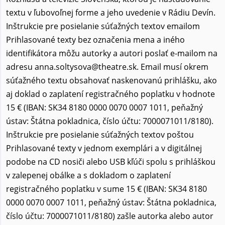
textu v ľubovoľnej forme a jeho uvedenie v Rádiu Devín.
Inštrukcie pre posielanie súťažných textov emailom
Prihlasované texty bez označenia mena a iného
identifikátora môžu autorky a autori poslať e-mailom na
adresu anna.soltysova@theatre.sk. Email musí okrem
súťažného textu obsahovať naskenovanú prihlášku, ako
aj doklad o zaplatení registračného poplatku v hodnote
15 € (IBAN: SK34 8180 0000 0070 0007 1011, peňažný
ústav: Štátna pokladnica, číslo účtu: 7000071011/8180).
Inštrukcie pre posielanie súťažných textov poštou
Prihlasované texty v jednom exemplári a v digitálnej
podobe na CD nosiči alebo USB kľúči spolu s prihláškou
v zalepenej obálke a s dokladom o zaplatení
registračného poplatku v sume 15 € (IBAN: SK34 8180
0000 0070 0007 1011, peňažný ústav: Štátna pokladnica,
číslo účtu: 7000071011/8180) zašle autorka alebo autor