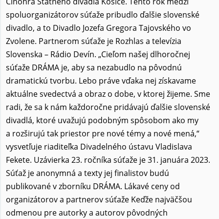
Činohra Štátneho divadla Košice. Tento rok medzi
spoluorganizátorov súťaže pribudlo ďalšie slovenské
divadlo, a to Divadlo Jozefa Gregora Tajovského vo
Zvolene. Partnerom súťaže je Rozhlas a televízia
Slovenska – Rádio Devín. „Cieľom našej dlhoročnej
súťaže DRÁMA je, aby sa nezabudlo na pôvodnú
dramatickú tvorbu. Lebo práve vďaka nej získavame
aktuálne svedectvá a obraz o dobe, v ktorej žijeme. Sme
radi, že sa k nám každoročne pridávajú ďalšie slovenské
divadlá, ktoré uvažujú podobným spôsobom ako my
a rozširujú tak priestor pre nové témy a nové mená,“
vysvetľuje riaditeľka Divadelného ústavu Vladislava
Fekete. Uzávierka 23. ročníka súťaže je 31. januára 2023.
Súťaž je anonymná a texty jej finalistov budú
publikované v zborníku DRÁMA. Lákavé ceny od
organizátorov a partnerov súťaže Keďže najväčšou
odmenou pre autorky a autorov pôvodných