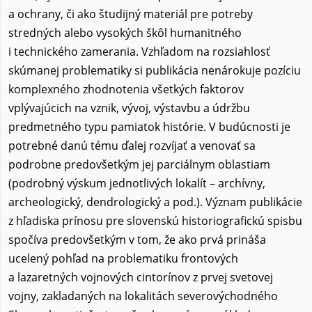
a ochrany, či ako študijný materiál pre potreby
stredných alebo vysokých škôl humanitného
i technického zamerania. Vzhľadom na rozsiahlosť
skúmanej problematiky si publikácia nenárokuje pozíciu
komplexného zhodnotenia všetkých faktorov
vplývajúcich na vznik, vývoj, výstavbu a údržbu
predmetného typu pamiatok histórie. V budúcnosti je
potrebné danú tému ďalej rozvíjať a venovať sa
podrobne predovšetkým jej parciálnym oblastiam
(podrobný výskum jednotlivých lokalít – archívny,
archeologický, dendrologický a pod.). Význam publikácie
z hľadiska prínosu pre slovenskú historiografickú spisbu
spočíva predovšetkým v tom, že ako prvá prináša
ucelený pohľad na problematiku frontových
a lazaretných vojnových cintorínov z prvej svetovej
vojny, zakladaných na lokalitách severovýchodného