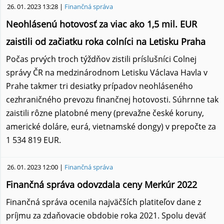
Ministerstvo zahraničných vecí a európskych záležitostí
26. 01. 2023 13:28 |
Finančná správa
Neohlásenú hotovosť za viac ako 1,5 mil. EUR
Sociálna poisťovňa
zaistili od začiatku roka colníci na Letisku Praha
Socialna Poistovna - Aktuality
Počas prvých troch týždňov zistili príslušníci Colnej
správy ČR na medzinárodnom Letisku Václava Havla v
Úrady
Prahe takmer tri desiatky prípadov neohláseného
cezhraničného prevozu finančnej hotovosti. Súhrnne tak
PAMIATKOVÝ ÚRAD
zaistili rôzne platobné meny (prevažne české koruny,
Úrad vlády
americké doláre, eurá, vietnamské dongy) v prepočte za
1 534 819 EUR.
26. 01. 2023 12:00 |
Finančná správa
Finančná správa odovzdala ceny Merkúr 2022
Finančná správa ocenila najväčších platiteľov dane z
príjmu za zdaňovacie obdobie roka 2021. Spolu deväť