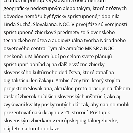
či umožniť prístup k výstavám a dokumentom
geograficky nedostupným alebo takým, ktoré z rôznych
dôvodov nemôžu byť fyzicky sprístupnené,“ doplnila
Linda Suchá, Slovakiana, NOC. V prvej fáze sú verejnosti
sprístupnené zbierkové predmety zo Slovenského
technického múzea a audiovizuálna tvorba Národného
osvetového centra. Tým ale ambície MK SR a NOC
neskončili. Miliónom ľudí po celom svete plánujú
sprístupniť pohľad aj na ďalšie vzácne zbierky
slovenského kultúrneho dedičstva, ktoré zatiaľ na
digitalizáciu len čakajú. Ambiciózny tím, ktorý stojí za
projektom Slovakiana, aktuálne preto pracuje na ďalšom
zaslaní zbierok z ďalších slovenských inštitúcií, ako aj
zvyšovaní kvality poskytnutých dát tak, aby naplno mohli
prezentovať našu krajinu v 21. storočí. Prístup k
slovenským zbierkam v európskej digitálnej zbierke,
nájdete na tomto odkaze: