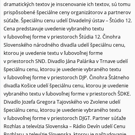
dramatických textov je inscenovanie ich textov, sú tomu
prispôsobené špeciálne ceny organizátorov a partnerov
súťaže. Špeciálnu cenu udelí Divadelný ústav – Štúdio 12.
Cena predstavuje uvedenie vybraného textu
v ľubovoľnej forme v priestoroch Štúdia 12. Činohra
Slovenského národného divadla udelí špeciálnu cenu,
ktorou je uvedenie textu v ľubovoľnej forme
v priestoroch SND. Divadlo Jána Palárika v Trnave udelí
špeciálnu cenu, ktorou je uvedenie vybraného textu
v ľubovoľnej forme v priestoroch DJP. Činohra Štátneho
divadla Košice udelí špeciálnu cenu, ktorou je uvedenie
vybraného textu v ľubovoľnej forme v priestoroch ŠDKE.
Divadlo Jozefa Gregora Tajovského vo Zvolene udelí
špeciálnu cenu, ktorou je uvedenie vybraného textu
v ľubovoľnej forme v priestoroch DJGT. Partner súťaže
Rozhlas a televízia Slovenska – Rádio Devín udelí Cenu
Rozhlasu a televízie Slovenska, ktorou je naštudovanie