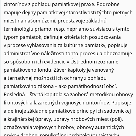
cintorínov z pohľadu pamiatkovej praxe. Podrobne
mapuje dejiny pamiatkovej starostlivosti týchto pietnych
miest na našom území, predstavuje základnú
terminológiu priamo, resp. nepriamo súvisiacu s týmto
typom pamiatok, definuje kritéria ich posudzovania
v procese vyhlasovania za kultúrne pamiatky, popisuje
administratívne náležitosti tohto procesu a oboznamuje
so spôsobom ich evidencie v Ústrednom zozname
pamiatkového fondu. Záver kapitoly je venovaný
alternatívnej možnosti ich ochrany z pohľadu
pamiatkového zákona – ako pamätihodností obcí.
Posledná – štvrtá kapitola sa zaoberá metodikou obnovy
frontových a lazaretných vojnových cintorínov. Popisuje
a definuje základné pamiatkové princípy ich sadovníckej
a krajinárskej úpravy, úpravy hrobových miest (polí),
označovania vojnových hrobov, obnovy autentických
prvkov drobnej sepulkrálnej architektúry, výstavby