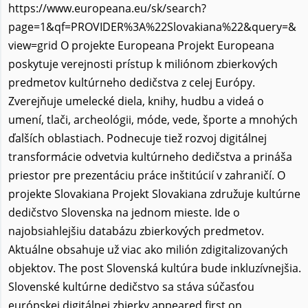
https://www.europeana.eu/sk/search?
page=1&qf=PROVIDER%3A%22Slovakiana%22&query=&
view=grid O projekte Europeana Projekt Europeana
poskytuje verejnosti prístup k miliónom zbierkových
predmetov kultúrneho dedičstva z celej Európy.
Zverejňuje umelecké diela, knihy, hudbu a videá o
umení, tlači, archeológii, móde, vede, športe a mnohých
ďalších oblastiach. Podnecuje tiež rozvoj digitálnej
transformácie odvetvia kultúrneho dedičstva a prináša
priestor pre prezentáciu práce inštitúcií v zahraničí. O
projekte Slovakiana Projekt Slovakiana združuje kultúrne
dedičstvo Slovenska na jednom mieste. Ide o
najobsiahlejšiu databázu zbierkových predmetov.
Aktuálne obsahuje už viac ako milión zdigitalizovaných
objektov. The post Slovenská kultúra bude inkluzívnejšia.
Slovenské kultúrne dedičstvo sa stáva súčasťou
európskej digitálnej zbierky appeared first on