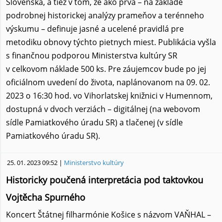
Slovenska, a tiež v tom, že ako prvá – na základe
podrobnej historickej analýzy prameňov a terénneho
výskumu – definuje jasné a ucelené pravidlá pre
metodiku obnovy týchto pietnych miest. Publikácia vyšla
s finančnou podporou Ministerstva kultúry SR
v celkovom náklade 500 ks. Pre záujemcov bude po jej
oficiálnom uvedení do života, naplánovanom na 09. 02.
2023 o 16:30 hod. vo Vihorlatskej knižnici v Humennom,
dostupná v dvoch verziách – digitálnej (na webovom
sídle Pamiatkového úradu SR) a tlačenej (v sídle
Pamiatkového úradu SR).
25. 01. 2023 09:52 |
Ministerstvo kultúry
Historicky poučená interpretácia pod taktovkou
Vojtěcha Spurného
Koncert Štátnej filharmónie Košice s názvom VAŇHAL –