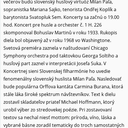
večerov budú slovenský husľový virtuóz Milan Paľa,
sopranistka Mariana Sajko, tenorista Ondřej Koplík a
barytonista Svatopluk Sem. Koncerty sa začnú o 19.00
hod. Koncert pre husle a orchester č. 1 H. 226
skomponoval Bohuslav Martinů v roku 1933. Rukopis
diela bol objavený až v roku 1968 vo Washingtone.
Svetová premiéra zaznela v naštudovaní Chicago
Symphony orchestra pod taktovkou Georga Soltiho a
husľový part zaznel v interpretácii Josefa Suka. V
Koncertnej sieni Slovenskej filharmónie ho uvedie
fenomenálny slovenský huslista Milan Paľa. Nasledovať
bude populárna Orffova kantáta Carmina Burana, ktorá
stále láka široké spektrum návštevníkov. Text k dielu
zostavil skladateľov priateľ Michael Hoffmann, ktorý
urobil výber zo stredovekej poézie. Pri zostavovaní
textov sa nechal niesť mottom: príroda, víno, láska a
vybrané básne zoradil tematicky do troch samostatných