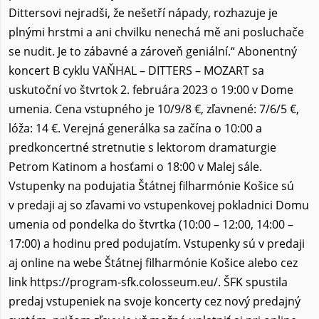
Dittersovi nejradši, že nešetří nápady, rozhazuje je
plnými hrstmi a ani chvilku nenechá mě ani posluchače
se nudit. Je to zábavné a zároveň geniální.“ Abonentný
koncert B cyklu VAŇHAL – DITTERS – MOZART sa
uskutoční vo štvrtok 2. februára 2023 o 19:00 v Dome
umenia. Cena vstupného je 10/9/8 €, zľavnené: 7/6/5 €,
lóža: 14 €. Verejná generálka sa začína o 10:00 a
predkoncertné stretnutie s lektorom dramaturgie
Petrom Katinom a hosťami o 18:00 v Malej sále.
Vstupenky na podujatia Štátnej filharmónie Košice sú
v predaji aj so zľavami vo vstupenkovej pokladnici Domu
umenia od pondelka do štvrtka (10:00 – 12:00, 14:00 –
17:00) a hodinu pred podujatím. Vstupenky sú v predaji
aj online na webe Štátnej filharmónie Košice alebo cez
link https://program-sfk.colosseum.eu/. ŠFK spustila
predaj vstupeniek na svoje koncerty cez nový predajný