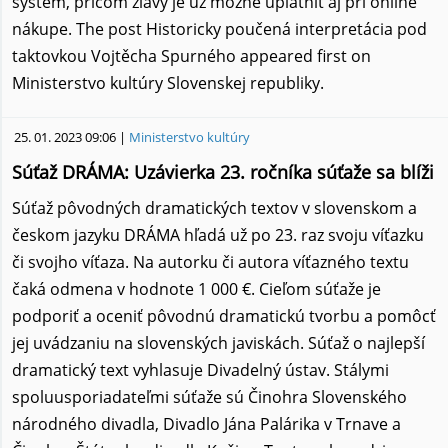
systém, pričom zľavy je už možné uplatniť aj pri online
nákupe. The post Historicky poučená interpretácia pod
taktovkou Vojtěcha Spurného appeared first on
Ministerstvo kultúry Slovenskej republiky.
25. 01. 2023 09:06 |
Ministerstvo kultúry
Súťaž DRÁMA: Uzávierka 23. ročníka súťaže sa blíži
Súťaž pôvodných dramatických textov v slovenskom a
českom jazyku DRÁMA hľadá už po 23. raz svoju víťazku
či svojho víťaza. Na autorku či autora víťazného textu
čaká odmena v hodnote 1 000 €. Cieľom súťaže je
podporiť a oceniť pôvodnú dramatickú tvorbu a pomôcť
jej uvádzaniu na slovenských javiskách. Súťaž o najlepší
dramatický text vyhlasuje Divadelný ústav. Stálymi
spoluusporiadateľmi súťaže sú Činohra Slovenského
národného divadla, Divadlo Jána Palárika v Trnave a