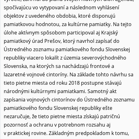
spočívajúcu vo vytypovaní a následnom vyhlásení
objektov z uvedeného obdobia, ktoré disponujú
pamiatkovou hodnotou, za kultúrne pamiatky. Na tejto
úlohe aktívnym spôsobom participoval aj Krajský
pamiatkový úrad Prešov, ktorý navrhol zapísať do
Ústredného zoznamu pamiatkového fondu Slovenskej
republiky viacero lokalít z územia severovýchodného
Slovenska, na ktorých sa nachádzajú frontové a
lazaretné vojnové cintoríny. Na základe tohto návrhu sa
tieto pietne miesta od roku 2018 postupne stávajú
národnými kultúrnymi pamiatkami. Samotný akt
zapísania vojnových cintorínov do Ústredného zoznamu
pamiatkového fondu Slovenskej republiky ešte
nezaručuje, že tieto pietne miesta získajú patričnú
pozornosť a ochranu v potrebnom rozsahu aj
v praktickej rovine. Základným predpokladom k tomu,