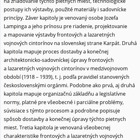
na zriaďovanie týchto pietnych miest, technologické
postupy ich výstavby, použité materiály i sadovnícke
princípy. Záver kapitoly je venovaný osobe Jozefa
Lampinga a jeho prínosu pre riadenie, projektovanie
a mapovanie výstavby frontových a lazaretných
vojnových cintorínov na slovenskej strane Karpát. Druhá
kapitola mapuje proces dostavby a konečnej
architektonicko-sadovníckej úpravy frontových
a lazaretných vojnových cintorínov v medzivojnovom
období (1918 – 1939), t. j. podľa pravidiel stanovených
československými orgánmi. Podobne ako prvá, aj druhá
kapitola mapuje organizačnú základňu a legislatívne
normy, platné pre všeobecné i parciálne problémy,
súvisiace s týmto procesom a podrobne popisuje
spôsob dostavby a konečnej úpravy týchto pietnych
miest. Tretia kapitola je venovaná všeobecnej
charakteristike frontových a lazaretných vojnových